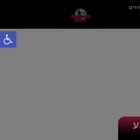
ירים
פתח
ע