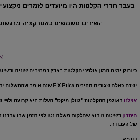
בעבר חדרי הקלטות היו מיועדים לזמרים מקצוע
השירים משמשים כאטרקציה מרגשת לאי
א
כיום קיימים המון אולפני הקלטות בארץ במחירים שונים ובשיט
ישנם כאלה שגובים מחירים FIX Price שזה אומר שהתשלום יהיה על העבודה כולה ולא משנה כמה זמן היא לקחה (אפילו אם זמן ההקלטה הינו רבע שעה).
אצלנו
באולפן ההקלטות
"גוזלן מיקס"
העלות היא קבועה ולפי ש
היתרון
בשיטה זו הוא שהלקוח משלם נטו לפי הזמן שבו עבדנו ב
של העבודה.
דוגמא: